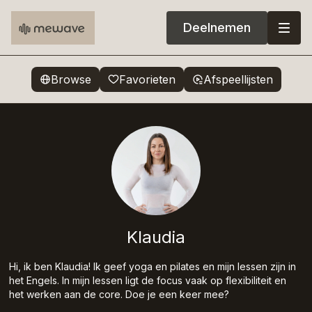
Deelnemen
Browse
Favorieten
Afspeellijsten
Klaudia
Hi, ik ben Klaudia! Ik geef yoga en pilates en mijn lessen zijn in
het Engels. In mijn lessen ligt de focus vaak op flexibiliteit en
het werken aan de core. Doe je een keer mee?