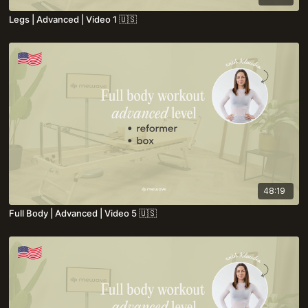
Legs | Advanced | Video 1 🇺🇸
48:19
Full Body | Advanced | Video 5 🇺🇸