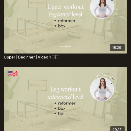
18:29
Upper | Beginner | Video 1 🇺🇸
49:12