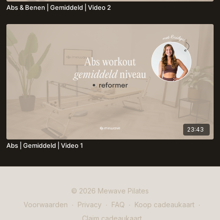
Abs & Benen | Gemiddeld | Video 2
23:43
Abs | Gemiddeld | Video 1
© 2026 Mewave Pilates
Voorwaarden
∙
Privacy
∙
FAQ
∙
Koop cadeaukaart
∙
Claim cadeaukaart