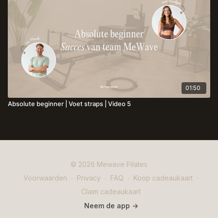
01:50
Absolute beginner | Voet straps | Video 5
© 2026 Mewave Pilates
Voorwaarden
∙
Privacy
∙
FAQ
∙
Koop cadeaukaart
∙
Claim cadeaukaart
Neem de app ->