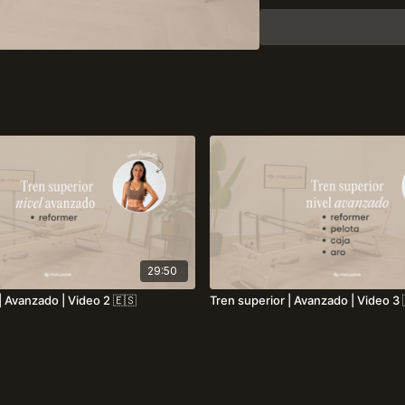
El objetivo es movert
intensidad adecuado 
estable desde el cent
29:50
| Avanzado | Video 2 🇪🇸
Tren superior | Avanzado | Video 3 