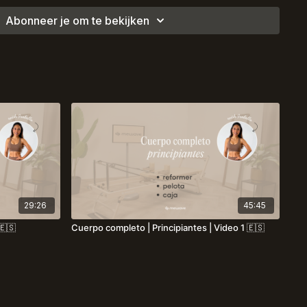
e con precisión y control, encontrando el nivel de
Abonneer je om te bekijken
para ti mientras construyes un cuerpo más fuerte y
ro.
29:26
45:45
🇪🇸
Cuerpo completo | Principiantes | Video 1 🇪🇸