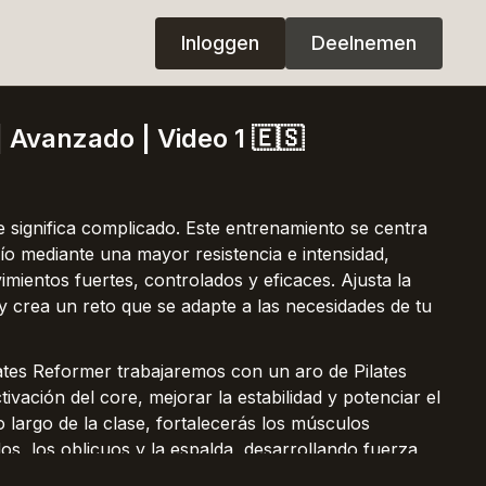
Inloggen
Deelnemen
| Avanzado | Video 1 🇪🇸
significa complicado. Este entrenamiento se centra
ío mediante una mayor resistencia e intensidad,
mientos fuertes, controlados y eficaces. Ajusta la
y crea un reto que se adapte a las necesidades de tu
lates Reformer trabajaremos con un aro de Pilates
ctivación del core, mejorar la estabilidad y potenciar el
o largo de la clase, fortalecerás los músculos
s, los oblicuos y la espalda, desarrollando fuerza,
or conexión mente-cuerpo.