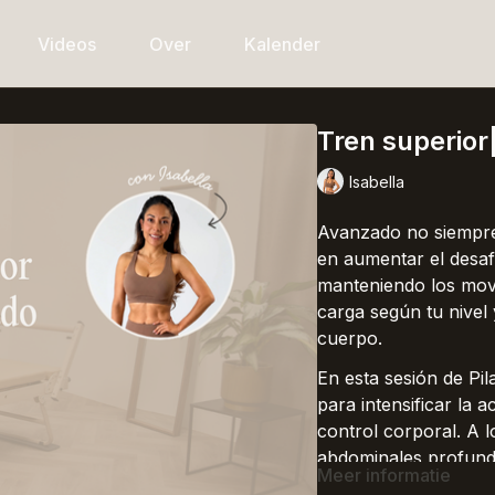
Videos
Over
Kalender
Tren superior
Isabella
Avanzado no siempre 
en aumentar el desaf
manteniendo los movi
carga según tu nivel 
cuerpo.
En esta sesión de Pi
para intensificar la a
control corporal. A l
abdominales profundo
Meer informatie
equilibrio y una mej